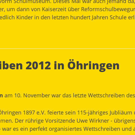
n vorm
Schulmuseum
. Dieses Mal war auch jemand da,
, um dann von Kaiserzeit über Reformschulbewegung
iedlich Kinder in den letzten hundert Jahren Schule er
ben 2012 in Öhringen
en
am 10. November war das letzte Wettschreiben des
hringen 1897 e.V. feierte sein 115-jähriges Jubliäu
en. Der rührige Vorsitzende Uwe Wirkner - übrigens
So war es ein perfekt organisiertes Wettschreiben und